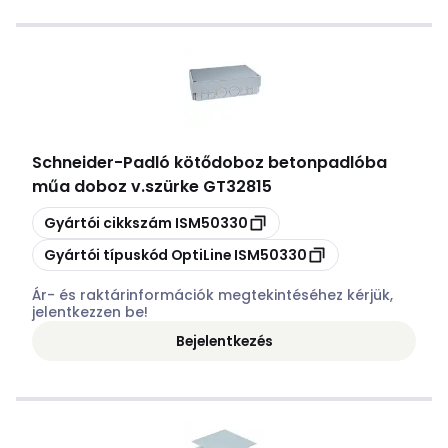
Schneider
-
Padló kötődoboz betonpadlóba
műa doboz v.szürke GT32815
Másolás
Gyártói cikkszám
ISM50330
Másolás
Gyártói típuskód
OptiLine ISM50330
Ár- és raktárinformációk megtekintéséhez kérjük,
jelentkezzen be!
Bejelentkezés