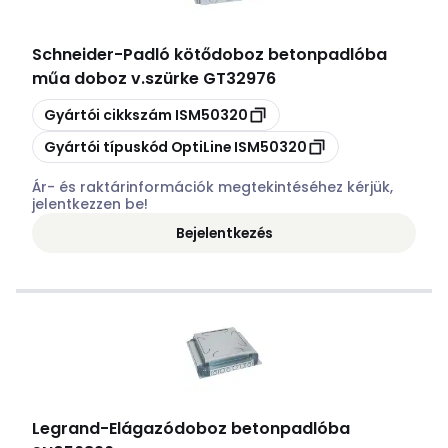
Schneider
-
Padló kötődoboz betonpadlóba
műa doboz v.szürke GT32976
Másolás
Gyártói cikkszám
ISM50320
Másolás
Gyártói típuskód
OptiLine ISM50320
Ár- és raktárinformációk megtekintéséhez kérjük,
jelentkezzen be!
Bejelentkezés
Legrand
-
Elágazódoboz betonpadlóba