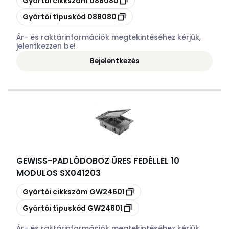
Gyártói cikkszám
088080
Másolás
Gyártói típuskód
088080
Ár- és raktárinformációk megtekintéséhez kérjük,
jelentkezzen be!
Bejelentkezés
GEWISS
-
PADLÓDOBOZ ÜRES FEDÉLLEL 10
MODULOS SX041203
Másolás
Gyártói cikkszám
GW24601
Másolás
Gyártói típuskód
GW24601
Ár- és raktárinformációk megtekintéséhez kérjük,