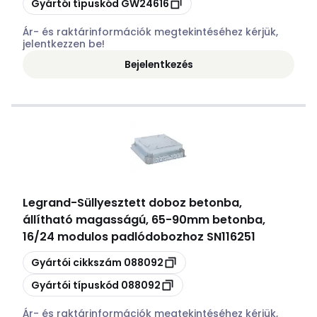
Gyártói típuskód
GW24616
Ár- és raktárinformációk megtekintéséhez kérjük,
jelentkezzen be!
Bejelentkezés
Legrand
-
Süllyesztett doboz betonba,
állítható magasságú, 65-90mm betonba,
16/24 modulos padlódobozhoz SN116251
Másolás
Gyártói cikkszám
088092
Másolás
Gyártói típuskód
088092
Ár- és raktárinformációk megtekintéséhez kérjük,