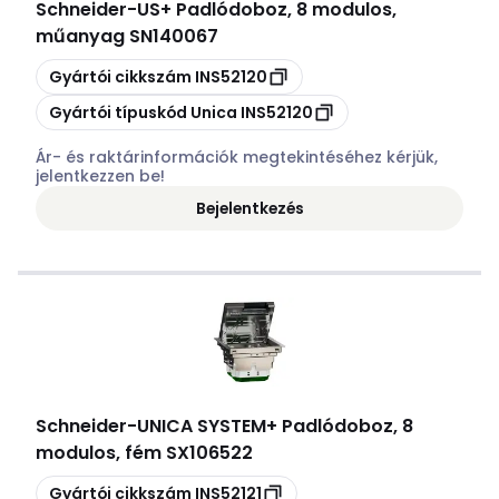
Schneider
-
US+ Padlódoboz, 8 modulos,
műanyag SN140067
Másolás
Gyártói cikkszám
INS52120
Másolás
Gyártói típuskód
Unica INS52120
Ár- és raktárinformációk megtekintéséhez kérjük,
jelentkezzen be!
Bejelentkezés
Schneider
-
UNICA SYSTEM+ Padlódoboz, 8
modulos, fém SX106522
Másolás
Gyártói cikkszám
INS52121