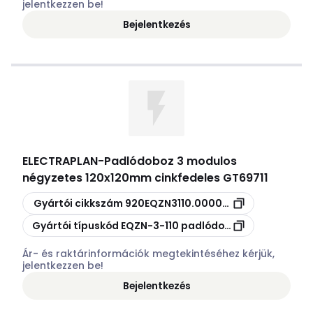
jelentkezzen be!
Bejelentkezés
ELECTRAPLAN
-
Padlódoboz 3 modulos
négyzetes 120x120mm cinkfedeles GT69711
Másolás
Gyártói cikkszám
920EQZN3110.00000001
Másolás
Gyártói típuskód
EQZN-3-110 padlódoboz
Ár- és raktárinformációk megtekintéséhez kérjük,
jelentkezzen be!
Bejelentkezés