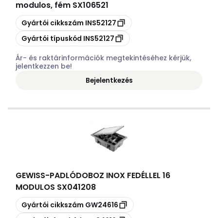
modulos, fém SX106521
Másolás
Gyártói cikkszám
INS52127
Másolás
Gyártói típuskód
INS52127
Ár- és raktárinformációk megtekintéséhez kérjük,
jelentkezzen be!
Bejelentkezés
GEWISS
-
PADLÓDOBOZ INOX FEDÉLLEL 16
MODULOS SX041208
Másolás
Gyártói cikkszám
GW24616
Másolás