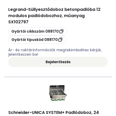
Legrand
-
Süllyesztődoboz betonpadlóba 12
modulos padlódobozhoz, műanyag
SX102797
Másolás
Gyártói cikkszám
088170
Másolás
Gyártói típuskód
088170
Ár- és raktárinformációk megtekintéséhez kérjük,
jelentkezzen be!
Bejelentkezés
Schneider
-
UNICA SYSTEM+ Padlódoboz, 24