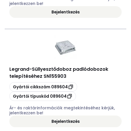
jelentkezzen be!
Bejelentkezés
Legrand
-
Süllyesztődoboz padlódobozok
telepítéséhez SN155903
Másolás
Gyártói cikkszám
089604
Másolás
Gyártói típuskód
089604
Ár- és raktárinformációk megtekintéséhez kérjük,
jelentkezzen be!
Bejelentkezés