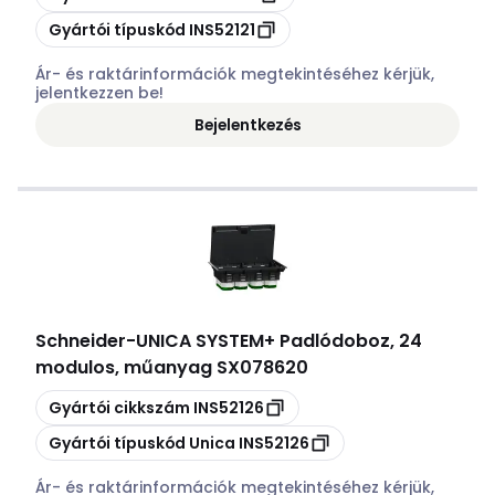
Másolás
Gyártói típuskód
INS52121
Ár- és raktárinformációk megtekintéséhez kérjük,
jelentkezzen be!
Bejelentkezés
Schneider
-
UNICA SYSTEM+ Padlódoboz, 24
modulos, műanyag SX078620
Másolás
Gyártói cikkszám
INS52126
Másolás
Gyártói típuskód
Unica INS52126
Ár- és raktárinformációk megtekintéséhez kérjük,