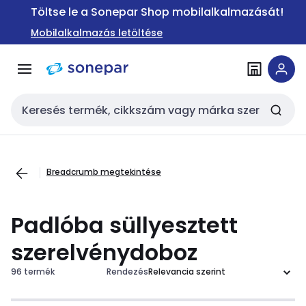
Ugrás a
Ugrás a
Töltse le a Sonepar Shop mobilalkalmazását!
navigációhoz
tartalomra
Mobilalkalmazás letöltése
Keresési bemenet
Breadcrumb megtekintése
Padlóba süllyesztett
szerelvénydoboz
96 termék
Rendezés