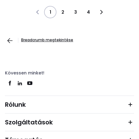
1
2
3
4
Breadcrumb megtekintése
Kövessen minket!
Rólunk
Szolgáltatások