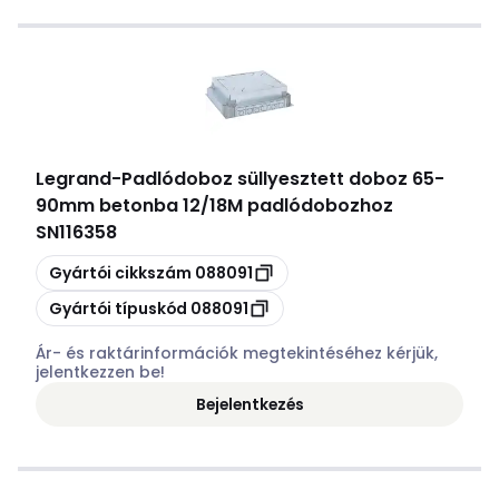
Legrand
-
Padlódoboz süllyesztett doboz 65-
90mm betonba 12/18M padlódobozhoz
SN116358
Másolás
Gyártói cikkszám
088091
Másolás
Gyártói típuskód
088091
Ár- és raktárinformációk megtekintéséhez kérjük,
jelentkezzen be!
Bejelentkezés