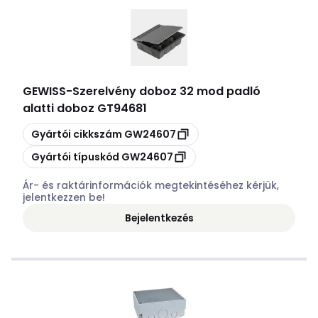
GEWISS
-
Szerelvény doboz 32 mod padló
alatti doboz GT94681
Másolás
Gyártói cikkszám
GW24607
Másolás
Gyártói típuskód
GW24607
Ár- és raktárinformációk megtekintéséhez kérjük,
jelentkezzen be!
Bejelentkezés