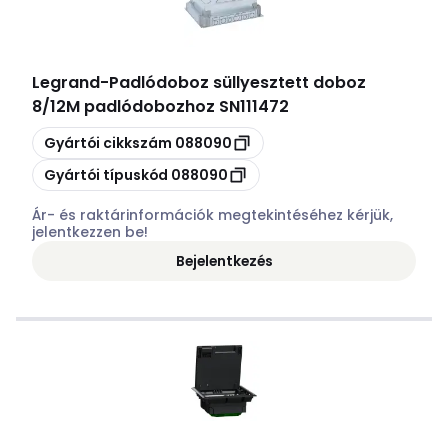
Legrand
-
Padlódoboz süllyesztett doboz
8/12M padlódobozhoz SN111472
Másolás
Gyártói cikkszám
088090
Másolás
Gyártói típuskód
088090
Ár- és raktárinformációk megtekintéséhez kérjük,
jelentkezzen be!
Bejelentkezés