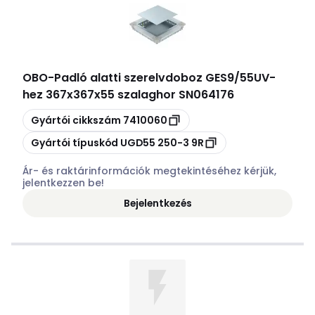
OBO
-
Padló alatti szerelvdoboz GES9/55UV-
hez 367x367x55 szalaghor SN064176
Másolás
Gyártói cikkszám
7410060
Másolás
Gyártói típuskód
UGD55 250-3 9R
Ár- és raktárinformációk megtekintéséhez kérjük,
jelentkezzen be!
Bejelentkezés