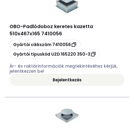
OBO
-
Padlódoboz keretes kazetta
510x467x165 7410056
Másolás
Gyártói cikkszám
7410056
Másolás
Gyártói típuskód
UZD 165220 350-3
Ár- és raktárinformációk megtekintéséhez kérjük,
jelentkezzen be!
Bejelentkezés