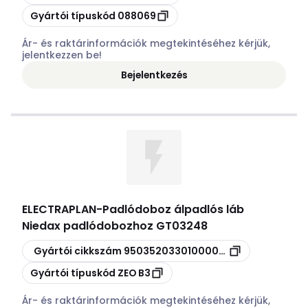
Másolás
Gyártói típuskód
088069
Ár- és raktárinformációk megtekintéséhez kérjük,
jelentkezzen be!
Bejelentkezés
ELECTRAPLAN
-
Padlódoboz álpadlós láb
Niedax padlódobozhoz GT03248
Másolás
Gyártói cikkszám
95035203301000000001
Másolás
Gyártói típuskód
ZEO B3
Ár- és raktárinformációk megtekintéséhez kérjük,