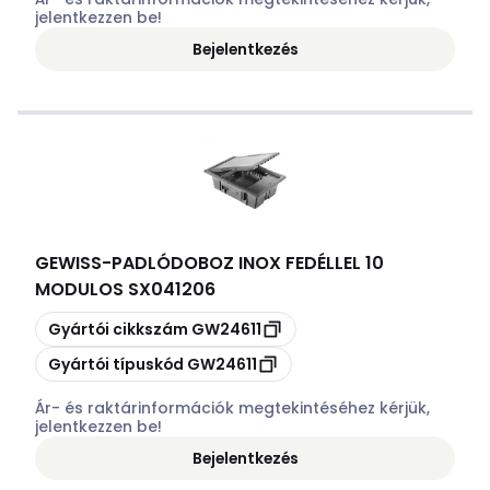
jelentkezzen be!
Bejelentkezés
GEWISS
-
PADLÓDOBOZ INOX FEDÉLLEL 10
MODULOS SX041206
Másolás
Gyártói cikkszám
GW24611
Másolás
Gyártói típuskód
GW24611
Ár- és raktárinformációk megtekintéséhez kérjük,
jelentkezzen be!
Bejelentkezés