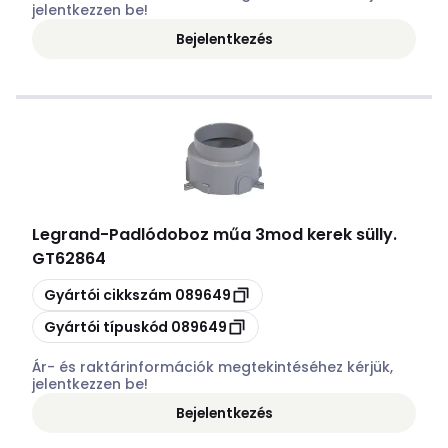
jelentkezzen be!
Bejelentkezés
Legrand
-
Padlódoboz műa 3mod kerek sülly.
GT62864
Másolás
Gyártói cikkszám
089649
Másolás
Gyártói típuskód
089649
Ár- és raktárinformációk megtekintéséhez kérjük,
jelentkezzen be!
Bejelentkezés