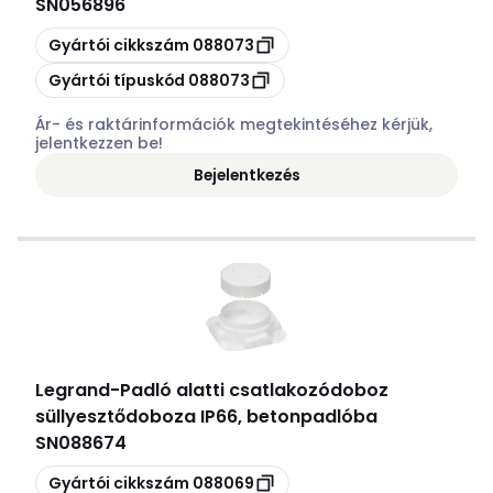
SN056896
Másolás
Gyártói cikkszám
088073
Másolás
Gyártói típuskód
088073
Ár- és raktárinformációk megtekintéséhez kérjük,
jelentkezzen be!
Bejelentkezés
Legrand
-
Padló alatti csatlakozódoboz
süllyesztődoboza IP66, betonpadlóba
SN088674
Másolás
Gyártói cikkszám
088069