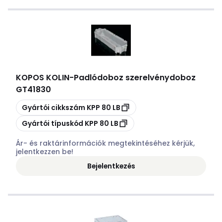
KOPOS KOLIN
-
Padlódoboz szerelvénydoboz
GT41830
Másolás
Gyártói cikkszám
KPP 80 LB
Másolás
Gyártói típuskód
KPP 80 LB
Ár- és raktárinformációk megtekintéséhez kérjük,
jelentkezzen be!
Bejelentkezés