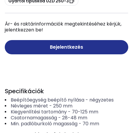
Gyártói típuskód UZD 250-3
Ár- és raktárinformációk megtekintéséhez kérjük,
jelentkezzen be!
Bejelentkezés
Specifikációk
Beépítőegység beépítő nyílása
-
négyzetes
Névleges méret
-
250
mm
Kiegyenlítési tartomány
-
70-125
mm
Csatornamagasság
-
28-48
mm
Min. padlóburkoló magasság
-
70
mm