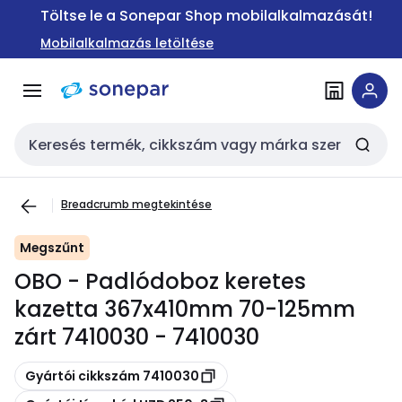
Ugrás a
Ugrás a
Töltse le a Sonepar Shop mobilalkalmazását!
navigációhoz
tartalomra
Mobilalkalmazás letöltése
Keresési bemenet
Breadcrumb megtekintése
Megszűnt
OBO - Padlódoboz keretes
kazetta 367x410mm 70-125mm
zárt 7410030 - 7410030
Másolás
Gyártói cikkszám 7410030
Másolás