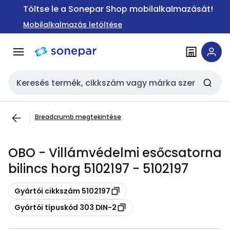
Ugrás a
Ugrás a
Töltse le a Sonepar Shop mobilalkalmazását!
navigációhoz
tartalomra
Mobilalkalmazás letöltése
Keresési bemenet
Breadcrumb megtekintése
OBO - Villámvédelmi esőcsatorna
bilincs horg 5102197 - 5102197
Másolás
Gyártói cikkszám 5102197
Másolás
Gyártói típuskód 303 DIN-2