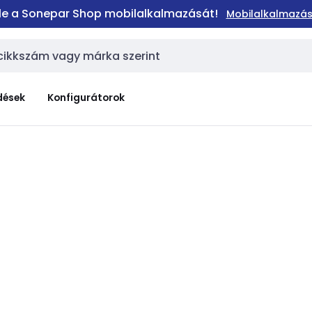
 le a Sonepar Shop mobilalkalmazását!
Mobilalkalmazás
dések
Konfigurátorok