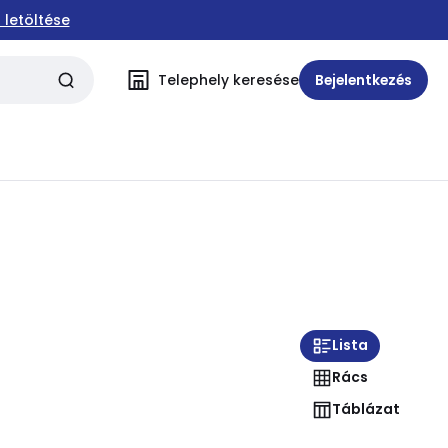
 letöltése
Telephely keresése
Bejelentkezés
Lista
Rács
Táblázat