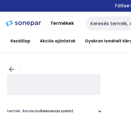
Ugrás a
Ugrás a
Töltse
navigációhoz
tartalomra
Termékek
Keresési bemenet
Kezdőlap
Akciós ajánlatok
Gyakran Ismételt Kér
termék
Rendezés