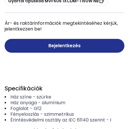
Gyártói típuskód MVF606 1XCDM-T150W NB
Ár- és raktárinformációk megtekintéséhez kérjük,
jelentkezzen be!
Bejelentkezés
Specifikációk
Ház színe
-
szürke
Ház anyaga
-
alumínium
Foglalat
-
G12
Fényeloszlás
-
szimmetrikus
Érintésvédelmi osztály az IEC 61140 szerint
-
I