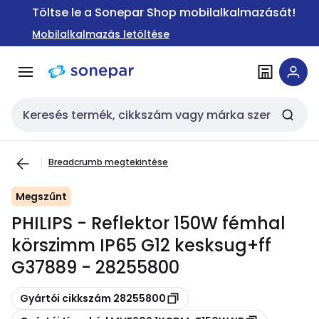
Ugrás a
Ugrás a
Töltse le a Sonepar Shop mobilalkalmazását!
navigációhoz
tartalomra
Mobilalkalmazás letöltése
Keresési bemenet
Breadcrumb megtekintése
Megszűnt
PHILIPS - Reflektor 150W fémhal
körszimm IP65 G12 kesksug+ff
G37889 - 28255800
Másolás
Gyártói cikkszám 28255800
Másolás