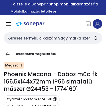
Ugrás a
Ugrás a
Töltse le a Sonepar Shop mobilalkalmazását!
navigációhoz
tartalomra
Mobilalkalmazás letöltése
Keresési bemenet
Breadcrumb megtekintése
Megszűnt
Phoenix Mecano - Doboz műa fk
166,5x144x72mm IP65 simafalú
műszer G24453 - 17741601
Másolás
Gyártói cikkszám 17741601
Másolás