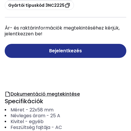
Másolás
Gyártói típuskód 3NC2225
Ár- és raktárinformációk megtekintéséhez kérjük,
jelentkezzen be!
Bejelentkezés
Dokumentáció megtekintése
Specifikációk
Méret
-
22x58 mm
Névleges áram
-
25
A
Kivitel
-
egyéb
Feszültség fajtája
-
AC