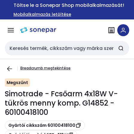
Ugrás a
Ugrás a
Töltse le a Sonepar Shop mobilalkalmazását!
navigációhoz
tartalomra
Mobilalkalmazás letöltése
Keresési bemenet
Breadcrumb megtekintése
Megszűnt
Simotrade - Fcsőarm 4x18W V-
tükrös menny komp. G14852 -
60100418100
Másolás
Gyártói cikkszám 60100418100
Másolás