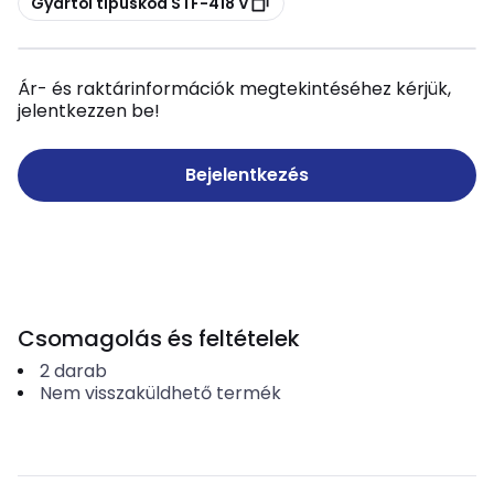
Gyártói típuskód STF-418 V
Ár- és raktárinformációk megtekintéséhez kérjük,
jelentkezzen be!
Bejelentkezés
Csomagolás és feltételek
2
darab
Nem visszaküldhető termék