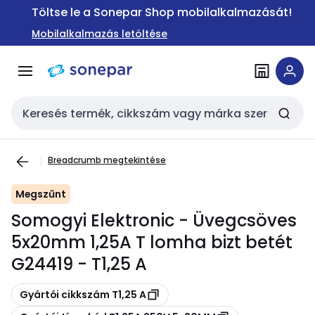
Ugrás a
Ugrás a
Töltse le a Sonepar Shop mobilalkalmazását!
navigációhoz
tartalomra
Mobilalkalmazás letöltése
Keresési bemenet
Breadcrumb megtekintése
Megszűnt
Somogyi Elektronic - Üvegcsöves
5x20mm 1,25A T lomha bizt betét
G24419 - T1,25 A
Másolás
Gyártói cikkszám T1,25 A
Másolás