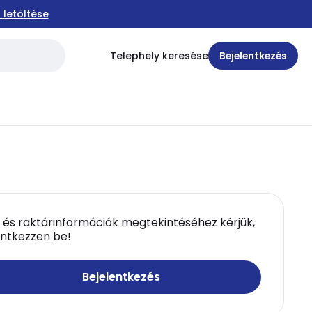
 letöltése
Telephely keresése
Bejelentkezés
 és raktárinformációk megtekintéséhez kérjük,
entkezzen be!
Bejelentkezés