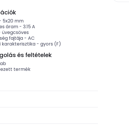
kációk
-
5x20 mm
es áram
-
3.15
A
-
üvegcsöves
ség fajtája
-
AC
i karakterisztika
-
gyors (F)
lás és feltételek
rab
tezett termék