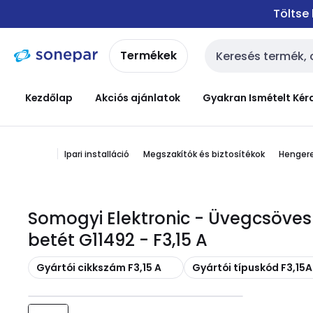
Ugrás a
Ugrás a
Töltse
navigációhoz
tartalomra
Termékek
Keresési bemenet
Kezdőlap
Akciós ajánlatok
Gyakran Ismételt Kér
Ipari installáció
Megszakítók és biztosítékok
Hengere
Somogyi Elektronic - Üvegcsöves 
betét G11492 - F3,15 A
Másolás
Másolás
Gyártói cikkszám F3,15 A
Gyártói típuskód F3,1