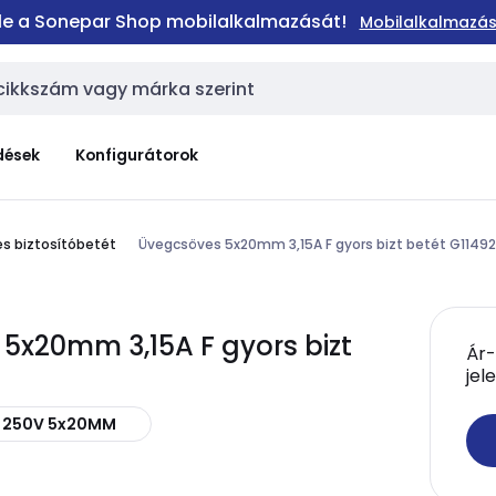
 le a Sonepar Shop mobilalkalmazását!
Mobilalkalmazás
dések
Konfigurátorok
s biztosítóbetét
Üvegcsöves 5x20mm 3,15A F gyors bizt betét G11492
5x20mm 3,15A F gyors bizt
Ár-
jel
5A 250V 5x20MM