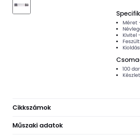
Specifi
Méret
Névleg
Kivitel
Feszült
Kioldás
Csomago
100
da
Készle
Cikkszámok
Műszaki adatok