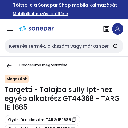
Ugrás a
Ugrás a
Töltse le a Sonepar Shop mobilalkalmazását!
navigációhoz
tartalomra
Mobilalkalmazás letöltése
Keresési bemenet
Breadcrumb megtekintése
Megszűnt
Targetti - Talajba sülly lpt-hez
egyéb alkatrész GT44368 - TARG
1E 1685
Másolás
Gyártói cikkszám TARG 1E 1685
Másolás