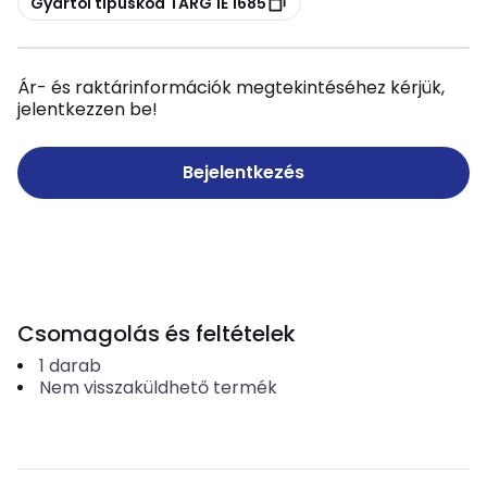
Gyártói típuskód TARG 1E 1685
Ár- és raktárinformációk megtekintéséhez kérjük,
jelentkezzen be!
Bejelentkezés
Csomagolás és feltételek
1
darab
Nem visszaküldhető termék