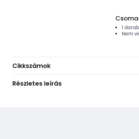
Csomago
1
dara
Nem vi
Cikkszámok
Részletes leírás