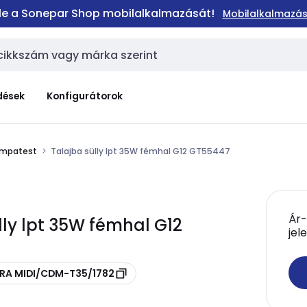
 le a Sonepar Shop mobilalkalmazását!
Mobilalkalmazás
dések
Konfigurátorok
lámpatest
Talajba sülly lpt 35W fémhal G12 GT55447
Ár-
ly lpt 35W fémhal G12
jel
RRA MIDI/CDM-T35/1782