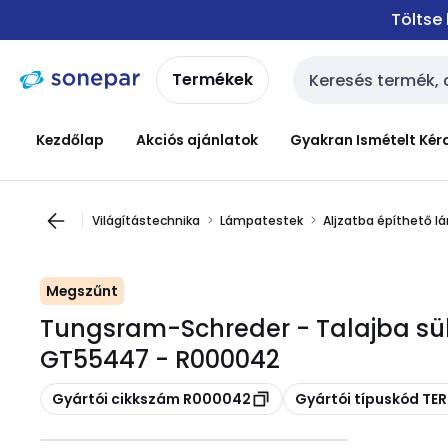
Ugrás a
Ugrás a
Töltse
navigációhoz
tartalomra
Termékek
Keresési bemenet
Kezdőlap
Akciós ajánlatok
Gyakran Ismételt Kér
Világítástechnika
Lámpatestek
Aljzatba építhető 
Megszűnt
Tungsram-Schreder - Talajba sül
GT55447 - R000042
Másolás
Másolás
Gyártói cikkszám R000042
Gyártói típuskód TE