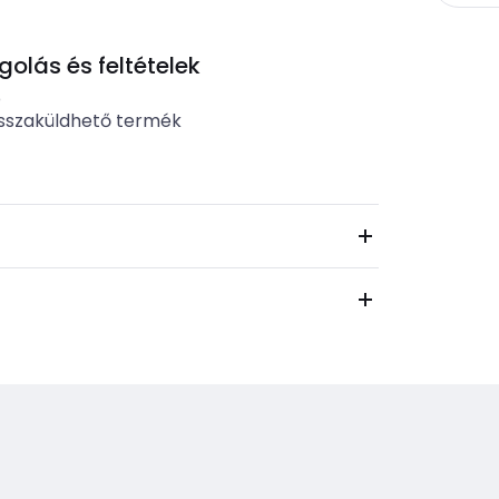
lás és feltételek
b
sszaküldhető termék