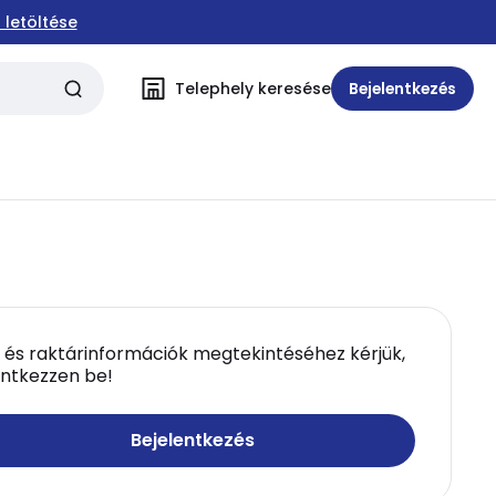
 letöltése
Telephely keresése
Bejelentkezés
 és raktárinformációk megtekintéséhez kérjük,
entkezzen be!
Bejelentkezés