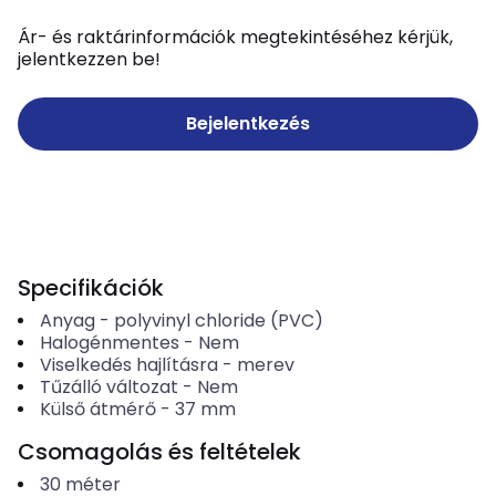
Ár- és raktárinformációk megtekintéséhez kérjük,
jelentkezzen be!
Bejelentkezés
Specifikációk
Anyag
-
polyvinyl chloride (PVC)
Halogénmentes
-
Nem
Viselkedés hajlításra
-
merev
Tűzálló változat
-
Nem
Külső átmérő
-
37
mm
Csomagolás és feltételek
30
méter