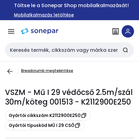
Ugrás a
Ugrás a
Töltse le a Sonepar Shop mobilalkalmazását!
navigációhoz
tartalomra
Mobilalkalmazás letöltése
Keresési bemenet
Breadcrumb megtekintése
VSZM - Mű I 29 védőcső 2.5m/szál
30m/köteg 001513 - K2112900E250
Másolás
Gyártói cikkszám K2112900E250
Másolás
Gyártói típuskód MÜ I 29 CSŐ