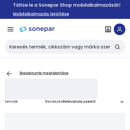
Ugrás a
Ugrás a
Töltse le a Sonepar Shop mobilalkalmazását!
navigációhoz
tartalomra
Mobilalkalmazás letöltése
Keresési bemenet
Breadcrumb megtekintése
termék
Rendezés