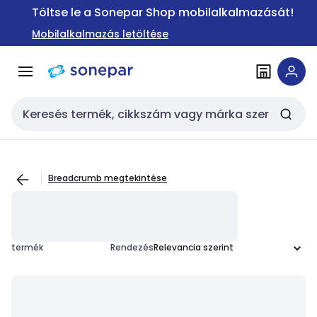
Ugrás a
Ugrás a
Töltse le a Sonepar Shop mobilalkalmazását!
navigációhoz
tartalomra
Mobilalkalmazás letöltése
Keresési bemenet
Breadcrumb megtekintése
termék
Rendezés