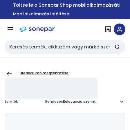
Ugrás a
Ugrás a
Töltse le a Sonepar Shop mobilalkalmazását!
navigációhoz
tartalomra
Mobilalkalmazás letöltése
Keresési bemenet
Breadcrumb megtekintése
termék
Rendezés