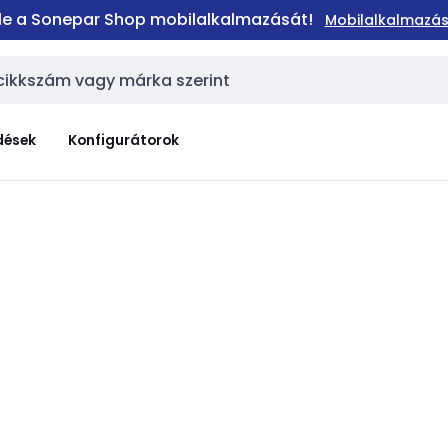
 le a Sonepar Shop mobilalkalmazását!
Mobilalkalmazás
dések
Konfigurátorok