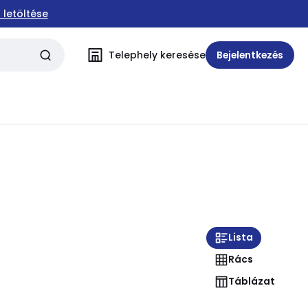
 letöltése
Telephely keresése
Bejelentkezés
Lista
Rács
Táblázat