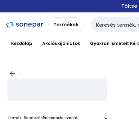
Ugrás a
Ugrás a
Töltse
navigációhoz
tartalomra
Termékek
Keresési bemenet
Kezdőlap
Akciós ajánlatok
Gyakran Ismételt Kér
termék
Rendezés