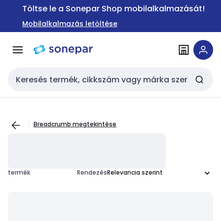
Ugrás a
Ugrás a
Töltse le a Sonepar Shop mobilalkalmazását!
navigációhoz
tartalomra
Mobilalkalmazás letöltése
Keresési bemenet
Breadcrumb megtekintése
termék
Rendezés