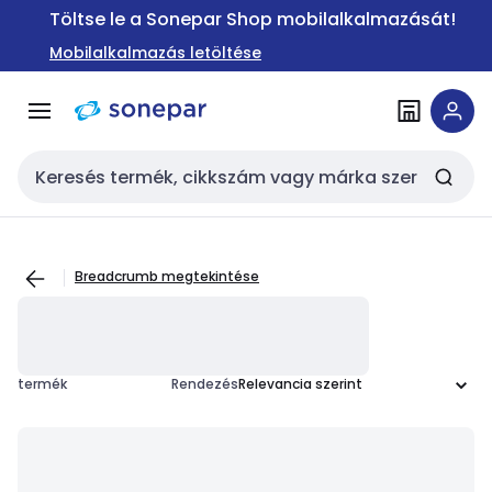
Ugrás a
Ugrás a
Töltse le a Sonepar Shop mobilalkalmazását!
navigációhoz
tartalomra
Mobilalkalmazás letöltése
Keresési bemenet
Breadcrumb megtekintése
termék
Rendezés