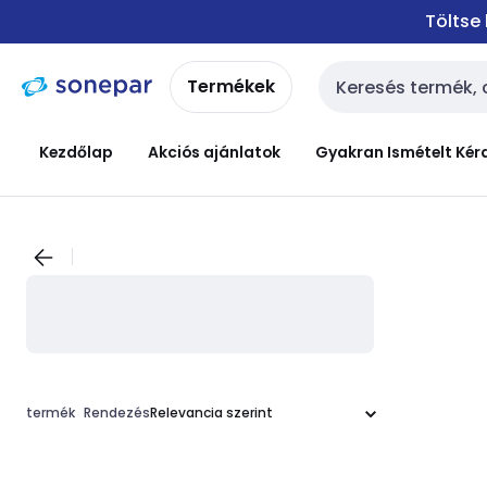
Ugrás a
Ugrás a
Töltse
navigációhoz
tartalomra
Termékek
Keresési bemenet
Kezdőlap
Akciós ajánlatok
Gyakran Ismételt Kér
termék
Rendezés