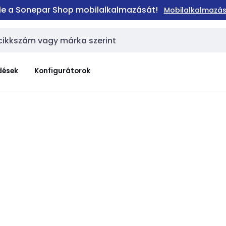
 le a Sonepar Shop mobilalkalmazását!
Mobilalkalmazás
dések
Konfigurátorok