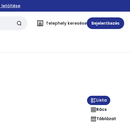
 letöltése
Telephely keresése
Bejelentkezés
Lista
Rács
Táblázat