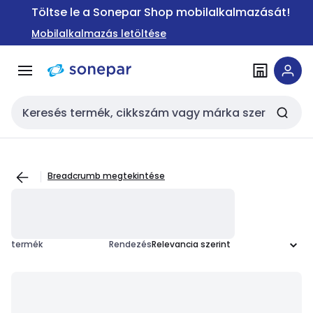
Ugrás a
Ugrás a
Töltse le a Sonepar Shop mobilalkalmazását!
navigációhoz
tartalomra
Mobilalkalmazás letöltése
Keresési bemenet
Breadcrumb megtekintése
termék
Rendezés