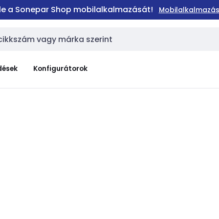
 le a Sonepar Shop mobilalkalmazását!
Mobilalkalmazás
dések
Konfigurátorok