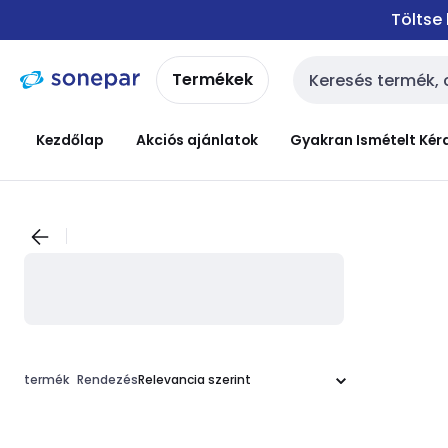
Ugrás a
Ugrás a
Töltse
navigációhoz
tartalomra
Termékek
Keresési bemenet
Kezdőlap
Akciós ajánlatok
Gyakran Ismételt Kér
termék
Rendezés