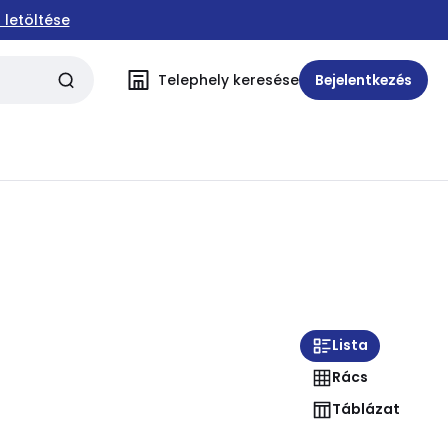
 letöltése
Telephely keresése
Bejelentkezés
Lista
Rács
Táblázat