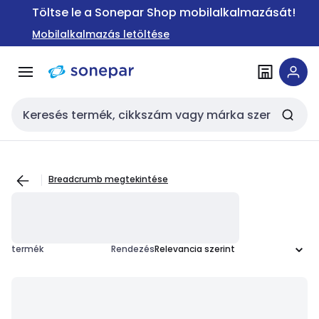
Ugrás a
Ugrás a
Töltse le a Sonepar Shop mobilalkalmazását!
navigációhoz
tartalomra
Mobilalkalmazás letöltése
Keresési bemenet
Breadcrumb megtekintése
termék
Rendezés