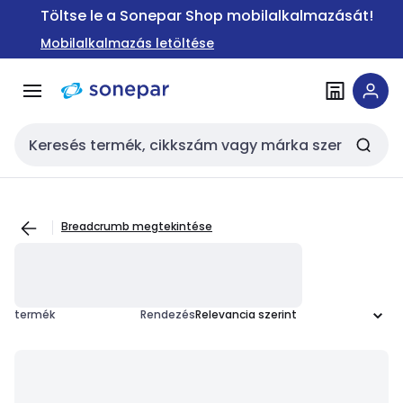
Ugrás a
Ugrás a
Töltse le a Sonepar Shop mobilalkalmazását!
navigációhoz
tartalomra
Mobilalkalmazás letöltése
Keresési bemenet
Breadcrumb megtekintése
termék
Rendezés