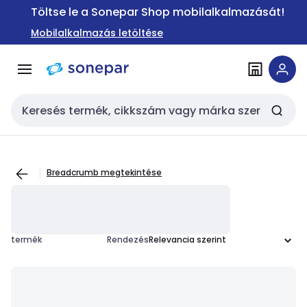
Ugrás a
Ugrás a
Töltse le a Sonepar Shop mobilalkalmazását!
navigációhoz
tartalomra
Mobilalkalmazás letöltése
Keresési bemenet
Breadcrumb megtekintése
termék
Rendezés