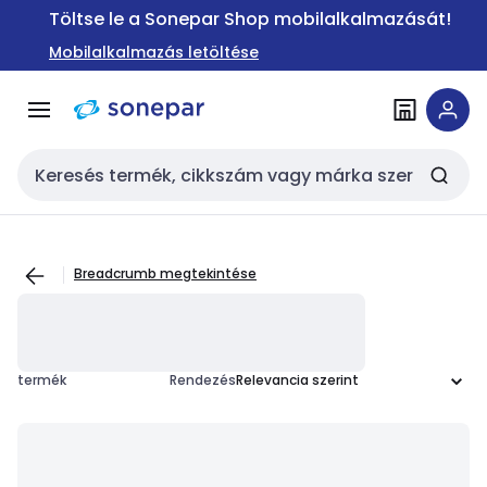
Ugrás a
Ugrás a
Töltse le a Sonepar Shop mobilalkalmazását!
navigációhoz
tartalomra
Mobilalkalmazás letöltése
Keresési bemenet
Breadcrumb megtekintése
termék
Rendezés