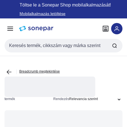
Ugrás a
Ugrás a
Töltse le a Sonepar Shop mobilalkalmazását!
navigációhoz
tartalomra
Mobilalkalmazás letöltése
Keresési bemenet
Breadcrumb megtekintése
termék
Rendezés