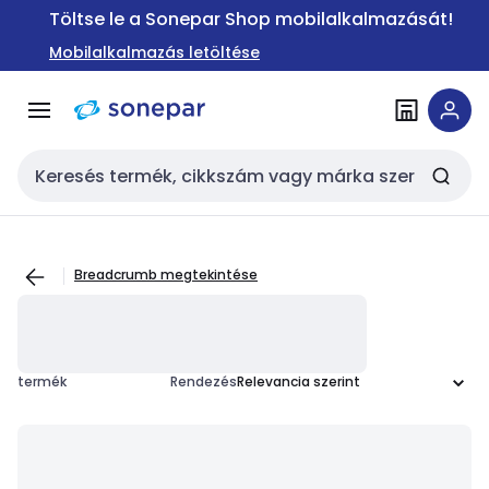
Ugrás a
Ugrás a
Töltse le a Sonepar Shop mobilalkalmazását!
navigációhoz
tartalomra
Mobilalkalmazás letöltése
Keresési bemenet
Breadcrumb megtekintése
termék
Rendezés