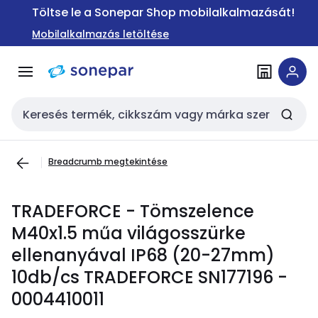
Ugrás a
Ugrás a
Töltse le a Sonepar Shop mobilalkalmazását!
navigációhoz
tartalomra
Mobilalkalmazás letöltése
Keresési bemenet
Breadcrumb megtekintése
TRADEFORCE - Tömszelence
M40x1.5 műa világosszürke
ellenanyával IP68 (20-27mm)
10db/cs TRADEFORCE SN177196 -
0004410011