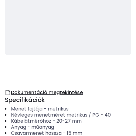
Dokumentáció megtekintése
Specifikációk
Menet fajtája
-
metrikus
Névleges menetméret metrikus / PG
-
40
Kábelátmérőhöz
-
20-27
mm
Anyag
-
műanyag
Csavarmenet hossza
-
15
mm