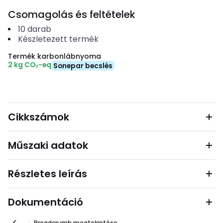
Csomagolás és feltételek
10
darab
Készletezett termék
Termék karbonlábnyoma
2 kg CO₂-eq
Sonepar becslés
Cikkszámok
Műszaki adatok
Részletes leírás
Dokumentáció
Breadcrumb megtekintése