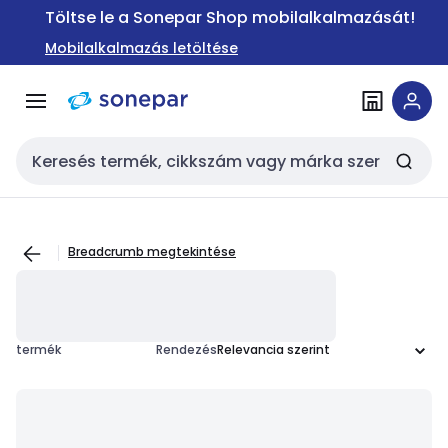
Ugrás a
Ugrás a
Töltse le a Sonepar Shop mobilalkalmazását!
navigációhoz
tartalomra
Mobilalkalmazás letöltése
Keresési bemenet
Breadcrumb megtekintése
termék
Rendezés