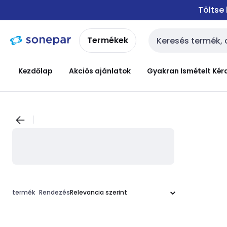
Ugrás a
Ugrás a
Töltse
navigációhoz
tartalomra
Termékek
Keresési bemenet
Kezdőlap
Akciós ajánlatok
Gyakran Ismételt Kér
termék
Rendezés