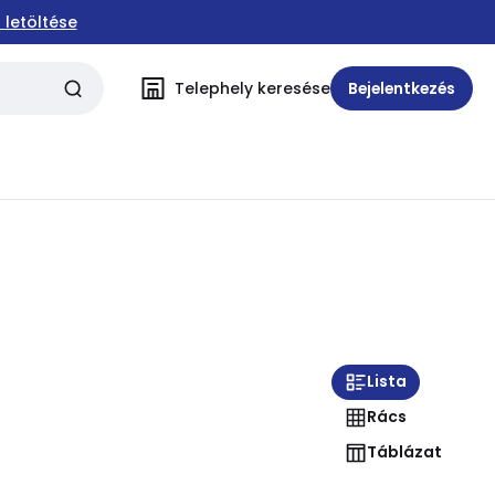
 letöltése
Telephely keresése
Bejelentkezés
Lista
Rács
Táblázat