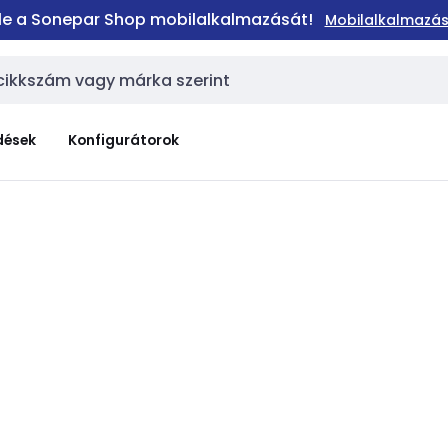
 le a Sonepar Shop mobilalkalmazását!
Mobilalkalmazás
dések
Konfigurátorok