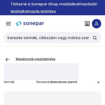
Ugrás a
Ugrás a
Töltse le a Sonepar Shop mobilalkalmazását!
navigációhoz
tartalomra
Mobilalkalmazás letöltése
Keresési bemenet
Breadcrumb megtekintése
termék
Rendezés