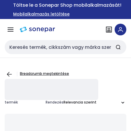
Ugrás a
Ugrás a
Töltse le a Sonepar Shop mobilalkalmazását!
navigációhoz
tartalomra
Mobilalkalmazás letöltése
Keresési bemenet
Breadcrumb megtekintése
termék
Rendezés