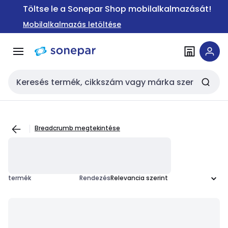
Ugrás a
Ugrás a
Töltse le a Sonepar Shop mobilalkalmazását!
navigációhoz
tartalomra
Mobilalkalmazás letöltése
Keresési bemenet
Breadcrumb megtekintése
termék
Rendezés