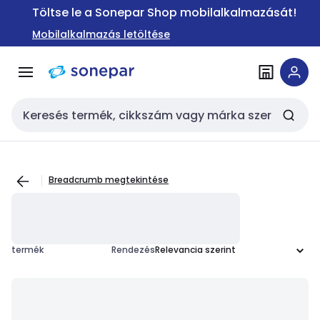
Ugrás a
Ugrás a
Töltse le a Sonepar Shop mobilalkalmazását!
navigációhoz
tartalomra
Mobilalkalmazás letöltése
Keresési bemenet
Breadcrumb megtekintése
termék
Rendezés