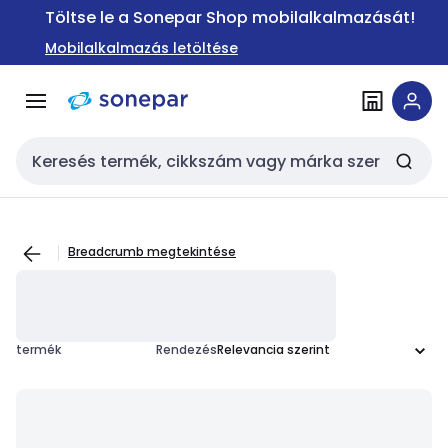
Ugrás a
Ugrás a
Töltse le a Sonepar Shop mobilalkalmazását!
navigációhoz
tartalomra
Mobilalkalmazás letöltése
Keresési bemenet
Breadcrumb megtekintése
termék
Rendezés