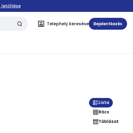
 letöltése
Telephely keresése
Bejelentkezés
Lista
Rács
Táblázat