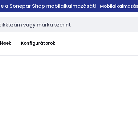
 le a Sonepar Shop mobilalkalmazását!
Mobilalkalmazás
dések
Konfigurátorok