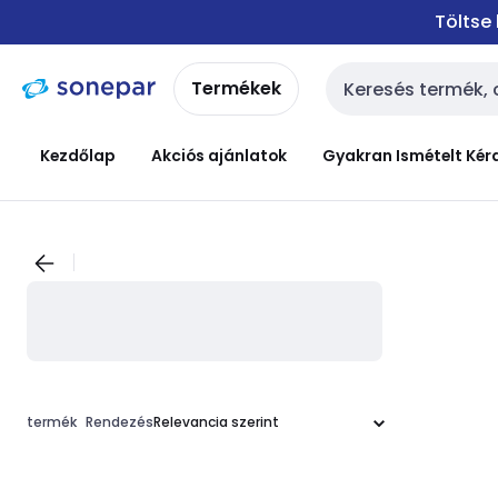
Ugrás a
Ugrás a
Töltse
navigációhoz
tartalomra
Termékek
Keresési bemenet
Kezdőlap
Akciós ajánlatok
Gyakran Ismételt Kér
termék
Rendezés