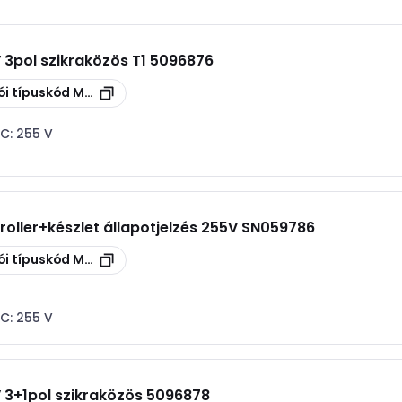
V 3pol szikraközös T1 5096876
ói típuskód
MC 50-B 3
AC:
255 V
oller+készlet állapotjelzés 255V SN059786
ói típuskód
MCD 50-B 3-OS
AC:
255 V
V 3+1pol szikraközös 5096878