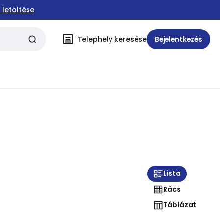
 letöltése
Telephely keresése
Bejelentkezés
Lista
Rács
Táblázat