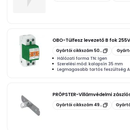
OBO
-
Túlfesz levezető B fok 255
Másolás
Másolás
Gyártói cikkszám
5096852
Gyárt
Hálózati forma TN:
Igen
Szerelési mód:
kalapsín 35 mm
Legmagasabb tartós feszültség 
PRÖPSTER
-
Villámvédelmi zászlós
Másolás
Másolás
Gyártói cikkszám
490505
Gyártó