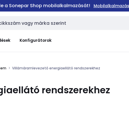
 le a Sonepar Shop mobilalkalmazását!
Mobilalkalmazás
dések
Konfigurátorok
elem
Villámáramlevezető energiaellátó rendszerekhez
iaellátó rendszerekhez