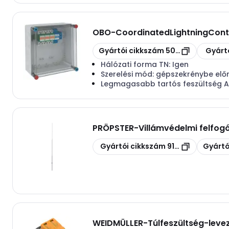
OBO
-
CoordinatedLightningContro
Másolás
Másolás
Gyártói cikkszám
5096875
Gyárt
Hálózati forma TN:
Igen
Szerelési mód:
gépszekrénybe előr
Legmagasabb tartós feszültség 
PRÖPSTER
-
Villámvédelmi felfo
Másolás
Másolás
Gyártói cikkszám
912010
Gyártó
WEIDMÜLLER
-
Túlfeszültség-leve