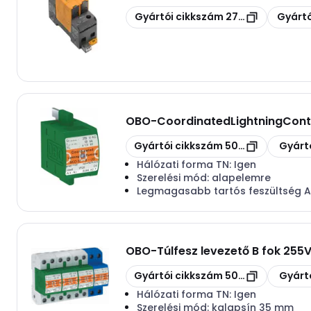
Másolás
Másolás
Gyártói cikkszám
2736480000
Gyártó
OBO
-
CoordinatedLightningContr
Másolás
Másolás
Gyártói cikkszám
5096827
Gyárt
Hálózati forma TN:
Igen
Szerelési mód:
alapelemre
Legmagasabb tartós feszültség 
OBO
-
Túlfesz levezető B fok 255
Másolás
Másolás
Gyártói cikkszám
5096879
Gyárt
Hálózati forma TN:
Igen
Szerelési mód:
kalapsín 35 mm