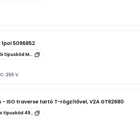
V 1pol 5096852
ói típuskód
MCD 50-B-OS
AC:
255 V
 - ISO traverse tartó T-rögzítővel, V2A GT92680
i típuskód
490505