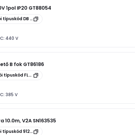
40V 1pol IP20 GT88054
i típuskód
DB M 1 440 FM
AC:
440 V
zető B fok GT86186
i típuskód
FLT 35-260
AC:
385 V
lra 10.0m, V2A SN163535
i típuskód
912013W