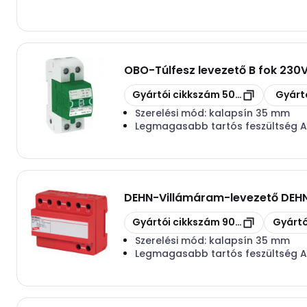
OBO
-
Túlfesz levezető B fok 230
Másolás
Másolás
Gyártói cikkszám
5096851
Gyárt
Szerelési mód:
kalapsín 35 mm
Legmagasabb tartós feszültség 
DEHN
-
Villámáram-levezető DEH
Másolás
Másolás
Gyártói cikkszám
900120
Gyártó
Szerelési mód:
kalapsín 35 mm
Legmagasabb tartós feszültség 