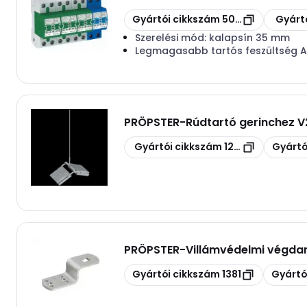
Másolás
Másolás
Gyártói cikkszám
5096878
Gyárt
Szerelési mód:
kalapsín 35 mm
Legmagasabb tartós feszültség 
PRÖPSTER
-
Rúdtartó gerinchez 
Másolás
Másolás
Gyártói cikkszám
1259S
Gyártó
PRÖPSTER
-
Villámvédelmi végda
Másolás
Másolás
Gyártói cikkszám
1381
Gyártó