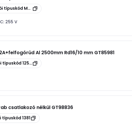
ói típuskód
MC 50-B 3+1
AC:
255 V
V2A+felfogórúd Al 2500mm Rd16/10 mm GT85981
i típuskód
1259S
rab csatlakozó nélkül GT98836
i típuskód
1381