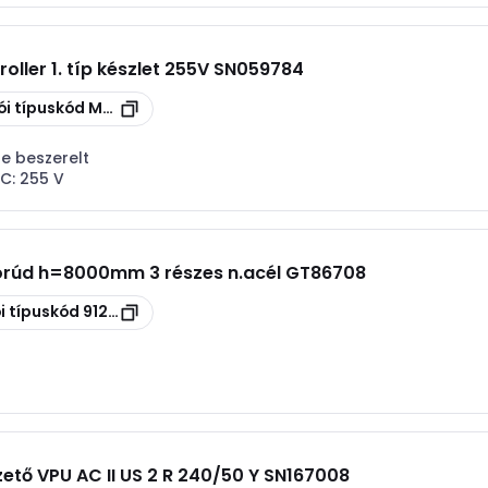
ller 1. típ készlet 255V SN059784
ói típuskód
MCD 50-B 3+1-VG
e beszerelt
AC:
255 V
górúd h=8000mm 3 részes n.acél GT86708
i típuskód
912010
zető VPU AC II US 2 R 240/50 Y SN167008