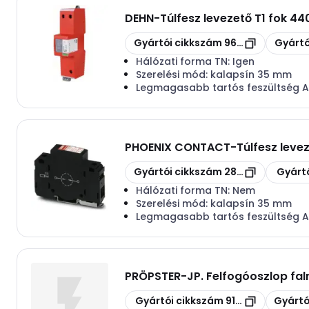
DEHN
-
Túlfesz levezető T1 fok 4
Másolás
Másolás
Gyártói cikkszám
961145
Gyártó
Hálózati forma TN:
Igen
Szerelési mód:
kalapsín 35 mm
Legmagasabb tartós feszültség 
PHOENIX CONTACT
-
Túlfesz leve
Másolás
Másolás
Gyártói cikkszám
2800110
Gyártó
Hálózati forma TN:
Nem
Szerelési mód:
kalapsín 35 mm
Legmagasabb tartós feszültség 
PRÖPSTER
-
JP. Felfogóoszlop fa
Másolás
Másolás
Gyártói cikkszám
912013W
Gyártó