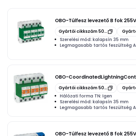
OBO
-
Túlfesz levezető B fok 255
Másolás
Másolás
Gyártói cikkszám
5096876
Gyárt
Szerelési mód:
kalapsín 35 mm
Legmagasabb tartós feszültség 
OBO
-
CoordinatedLightningContr
Másolás
Másolás
Gyártói cikkszám
5096835
Gyárt
Hálózati forma TN:
Igen
Szerelési mód:
kalapsín 35 mm
Legmagasabb tartós feszültség 
OBO
-
Túlfesz levezető B fok 255