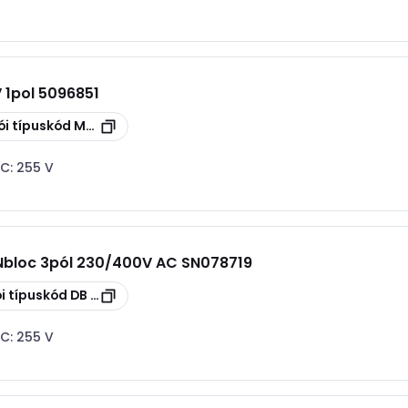
V 1pol 5096851
ói típuskód
MC 50-B-OS
AC:
255 V
Nbloc 3pól 230/400V AC SN078719
i típuskód
DB 3 255 H
AC:
255 V