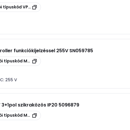
i típuskód
VPU AC II US 2 R 240/50 Y
oller funkciókijelzéssel 255V SN059785
ói típuskód
MCD 50-B 0-OS
AC:
255 V
V 3+1pol szikraközös IP20 5096879
ói típuskód
MCD 50-B 3+1