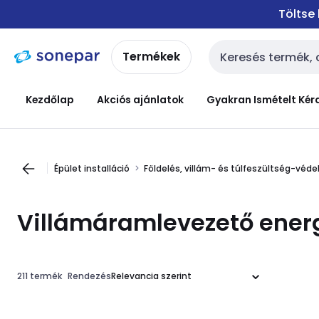
Ugrás a
Ugrás a
Töltse
navigációhoz
tartalomra
Termékek
Keresési bemenet
Kezdőlap
Akciós ajánlatok
Gyakran Ismételt Kér
Épület installáció
Földelés, villám- és túlfeszültség-véd
Villámáramlevezető energ
211 termék
Rendezés