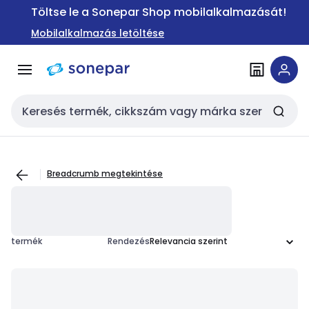
Ugrás a
Ugrás a
Töltse le a Sonepar Shop mobilalkalmazását!
navigációhoz
tartalomra
Mobilalkalmazás letöltése
Keresési bemenet
Breadcrumb megtekintése
termék
Rendezés