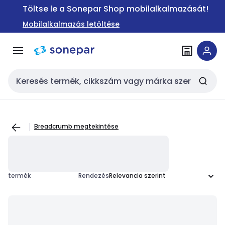
Ugrás a
Ugrás a
Töltse le a Sonepar Shop mobilalkalmazását!
navigációhoz
tartalomra
Mobilalkalmazás letöltése
Keresési bemenet
Breadcrumb megtekintése
termék
Rendezés