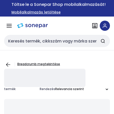
Ugrás a
Ugrás a
Töltse le a Sonepar Shop mobilalkalmazását!
navigációhoz
tartalomra
Mobilalkalmazás letöltése
Keresési bemenet
Breadcrumb megtekintése
termék
Rendezés