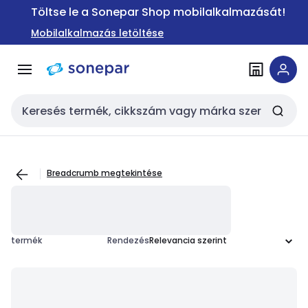
Ugrás a
Ugrás a
Töltse le a Sonepar Shop mobilalkalmazását!
navigációhoz
tartalomra
Mobilalkalmazás letöltése
Keresési bemenet
Breadcrumb megtekintése
termék
Rendezés