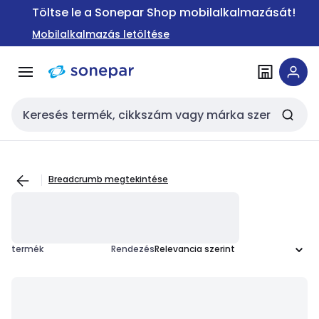
Ugrás a
Ugrás a
Töltse le a Sonepar Shop mobilalkalmazását!
navigációhoz
tartalomra
Mobilalkalmazás letöltése
Keresési bemenet
Breadcrumb megtekintése
termék
Rendezés