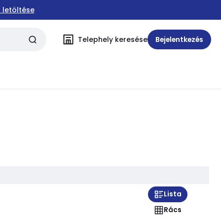
 letöltése
Telephely keresése
Bejelentkezés
Lista
Rács