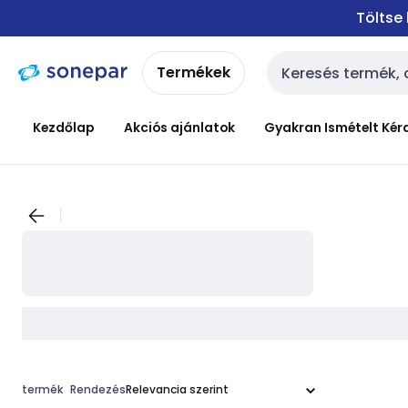
Ugrás a
Ugrás a
Töltse
navigációhoz
tartalomra
Termékek
Keresési bemenet
Kezdőlap
Akciós ajánlatok
Gyakran Ismételt Kér
termék
Rendezés