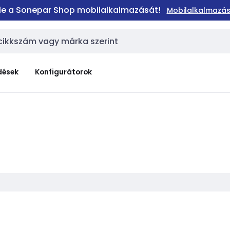
 le a Sonepar Shop mobilalkalmazását!
Mobilalkalmazás
dések
Konfigurátorok