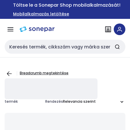
Ugrás a
Ugrás a
Töltse le a Sonepar Shop mobilalkalmazását!
navigációhoz
tartalomra
Mobilalkalmazás letöltése
Keresési bemenet
Breadcrumb megtekintése
termék
Rendezés