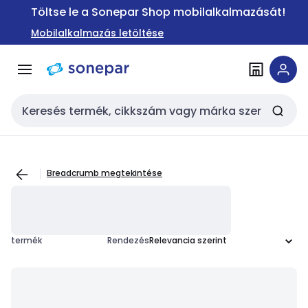
Ugrás a
Ugrás a
Töltse le a Sonepar Shop mobilalkalmazását!
navigációhoz
tartalomra
Mobilalkalmazás letöltése
Keresési bemenet
Breadcrumb megtekintése
termék
Rendezés