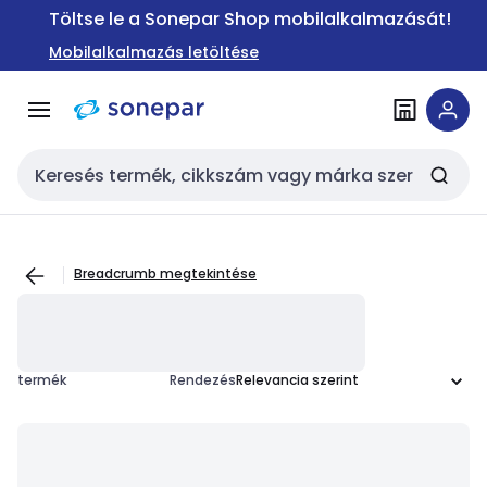
Ugrás a
Ugrás a
Töltse le a Sonepar Shop mobilalkalmazását!
navigációhoz
tartalomra
Mobilalkalmazás letöltése
Keresési bemenet
Breadcrumb megtekintése
termék
Rendezés