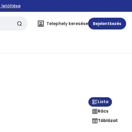
 letöltése
Telephely keresése
Bejelentkezés
Lista
Rács
Táblázat