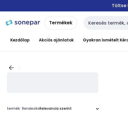
Ugrás a
Ugrás a
Töltse
navigációhoz
tartalomra
Termékek
Keresési bemenet
Kezdőlap
Akciós ajánlatok
Gyakran Ismételt Kér
termék
Rendezés