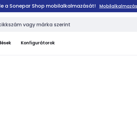
 le a Sonepar Shop mobilalkalmazását!
Mobilalkalmazás
dések
Konfigurátorok