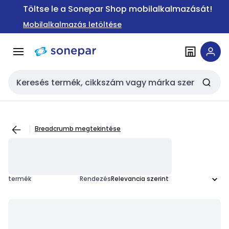
Ugrás a
Ugrás a
Töltse le a Sonepar Shop mobilalkalmazását!
navigációhoz
tartalomra
Mobilalkalmazás letöltése
Keresési bemenet
Breadcrumb megtekintése
termék
Rendezés