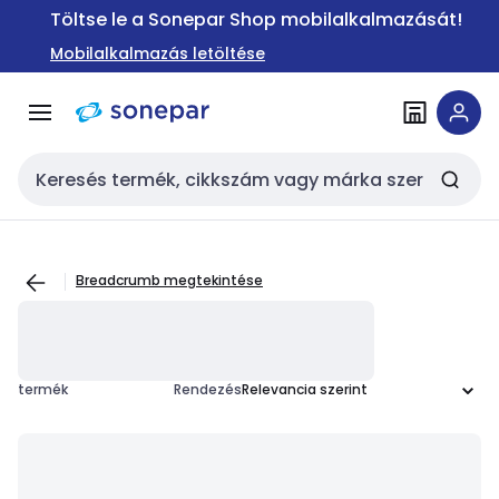
Ugrás a
Ugrás a
Töltse le a Sonepar Shop mobilalkalmazását!
navigációhoz
tartalomra
Mobilalkalmazás letöltése
Keresési bemenet
Breadcrumb megtekintése
termék
Rendezés